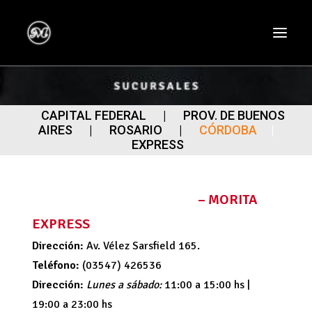
CAPITAL FEDERAL
|
PROV. DE BUENOS
AIRES
|
ROSARIO
|
CÓRDOBA
|
EXPRESS
CÓRDOBA – ALTA GRACIA
– MORITA
EXPRESS
Dirección:
Av. Vélez Sarsfield 165.
Teléfono:
(03547) 426536
Dirección:
Lunes a sábado:
11:00 a 15:00 hs |
19:00 a 23:00 hs